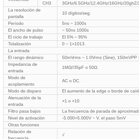
CH3
3GHz/6.5GHz/12,4GHz/16GHz/20ghZ/2
La resolución de
10 dígitos/seg.
pantalla
Período
5ns ~ 1000s
El ancho de pulso
~ 50ns 1000s
El ciclo de trabajo
El 5% ~ 95%
Totalización
0 ~ 1×1013.
La entrada
El rango dinámico
50mVrms ~ 1.0Vrms (Sine), 150mVPP 
Impedancia de
1MΩ//35pF o 50Ω.
entrada
Modo de
AC o DC.
acoplamiento
Modo de disparo
El aumento de la edge o borde de caí
Atenuación de la
×1 o ×10
entrada
Filtro pasa bajos
La frecuencia de parada de aproxima
Nivel de activación
-5.000+5.000V ~ V, el paso 5mV
Otras funciones
Relación de
√
frecuencia