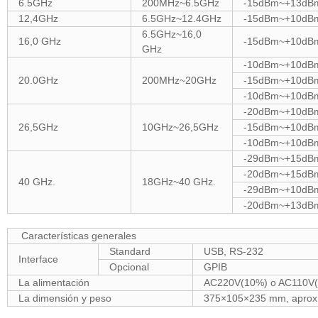
6.5GHz
200MHz~6.5GHz
-15dBm~+13dB
12,4GHz
6.5GHz~12.4GHz
-15dBm~+10dB
6.5GHz~16,0
16,0 GHz
-15dBm~+10dB
GHz
-10dBm~+10dB
20.0GHz
200MHz~20GHz
-15dBm~+10dB
-10dBm~+10dB
-20dBm~+10dB
26,5GHz
10GHz~26,5GHz
-15dBm~+10dB
-10dBm~+10dBm
-29dBm~+15dB
-20dBm~+15dB
40 GHz.
18GHz~40 GHz.
-29dBm~+10dB
-20dBm~+13dB
Características generales
Standard
USB, RS-232
Interface
Opcional
GPIB
La alimentación
AC220V(10%) o AC110V(
La dimensión y peso
375×105×235 mm, aprox.