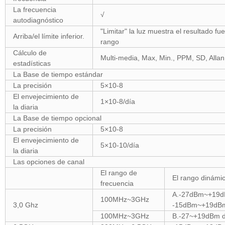
La frecuencia
√
autodiagnóstico
"Limitar" la luz muestra el resultado f
Arriba/el límite inferior.
rango
Cálculo de
Multi-media, Max, Min., PPM, SD, Allan
estadísticas
La Base de tiempo estándar
La precisión
5×10-8
El envejecimiento de
1×10-8/día
la diaria
La Base de tiempo opcional
La precisión
5×10-8
El envejecimiento de
5×10-10/día
la diaria
Las opciones de canal
El rango de
El rango dinám
frecuencia
A.-27dBm~+19d
100MHz~3GHz
3,0 Ghz
-15dBm~+19dBm
100MHz~3GHz
B.-27~+19dBm 