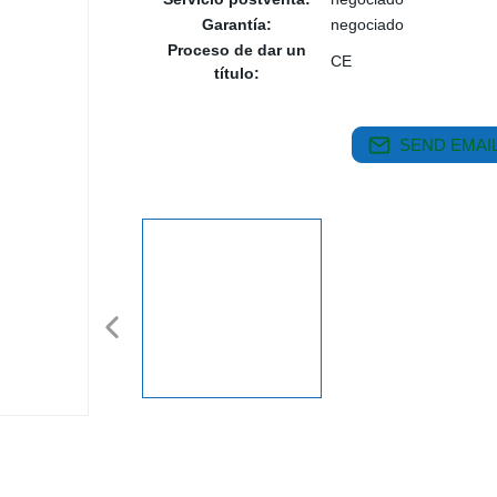
Garantía:
negociado
Proceso de dar un
CE
título:
SEND EMAIL