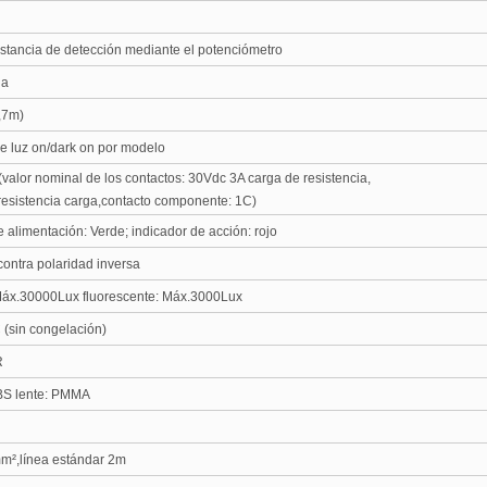
distancia de detección mediante el potenciómetro
ja
,7m)
e luz on/dark on por modelo
,(valor nominal de los contactos: 30Vdc 3A carga de resistencia
,
esistencia carga
,
contacto componente: 1C)
e alimentación: Verde
;
indicador de acción: rojo
contra polaridad inversa
 Máx.30000Lux fluorescente: Máx.3000Lux
(sin congelación)
R
BS lente: PMMA
m²,línea estándar 2m