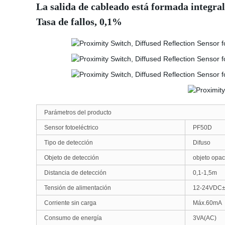
La salida de cableado está formada integra
Tasa de fallos, 0,1%
Parámetros del producto
Sensor fotoeléctrico
PF50D
Tipo de detección
Difuso
Objeto de detección
objeto opa
Distancia de detección
0,1-1,5m
Tensión de alimentación
12-24VDC
Corriente sin carga
Máx.60mA
Consumo de energía
3VA(AC)