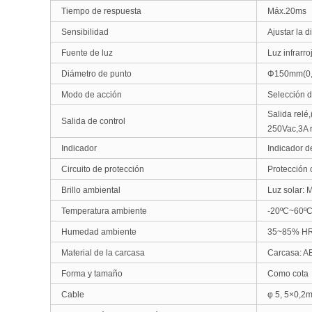
Tiempo de respuesta
Máx.20ms
Sensibilidad
Ajustar la 
Fuente de luz
Luz infrarro
Diámetro de punto
Φ150mm(0
Modo de acción
Selección d
Salida relé
Salida de control
250Vac
,
3A
r
Indicador
Indicador d
Circuito de protección
Protección 
Brillo ambiental
Luz solar:
Temperatura ambiente
-
20ºC~60ºC 
Humedad ambiente
35~85% H
Material de la carcasa
Carcasa: A
Forma y tamaño
Como cota
Cable
φ 5, 5×0,2m