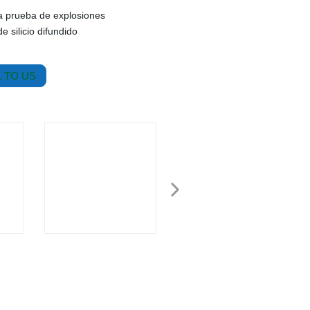
a prueba de explosiones
 silicio difundido
 TO US