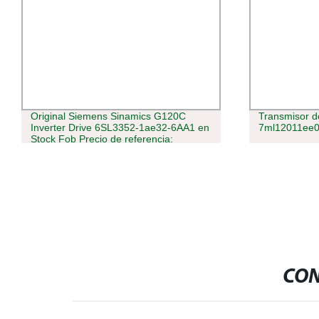
Original Siemens Sinamics G120C
Transmisor de
Inverter Drive 6SL3352-1ae32-6AA1 en
7ml12011ee0
Stock Fob Precio de referencia:
Obtener último Precio /AC Drive
CON