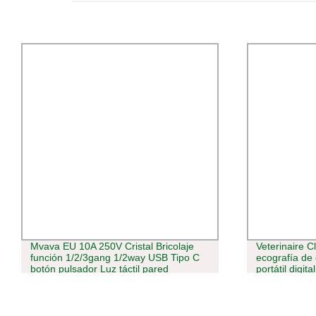
Mvava EU 10A 250V Cristal Bricolaje
Veterinaire C
función 1/2/3gang 1/2way USB Tipo C
ecografía de 
botón pulsador Luz táctil pared
portátil digita
interruptor eléctrico y. Conector hembra
Transducer 