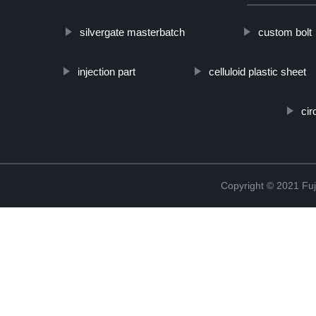
silvergate masterbatch
custom bolt
injection part
celluloid plastic sheet
cir
Copyright © 2021 Fuj