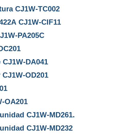
atura CJ1W-TC002
-422A CJ1W-CIF11
 CJ1W-PA205C
-OC201
de CJ1W-DA041
or CJ1W-OD201
01
1W-OA201
or unidad CJ1W-MD261.
or unidad CJ1W-MD232