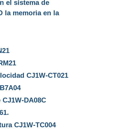
en el sistema de
 O la memoria en la
N21
DRM21
velocidad CJ1W-CT021
-B7A04
de CJ1W-DA08C
61.
atura CJ1W-TC004