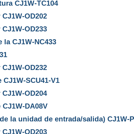
atura CJ1W-TC104
or CJ1W-OD202
or CJ1W-OD233
de la CJ1W-NC433
31
or CJ1W-OD232
ie CJ1W-SCU41-V1
or CJ1W-OD204
de CJ1W-DA08V
de la unidad de entrada/salida) CJ1W-
or CJ1W-OD203