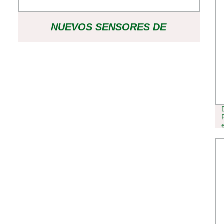
NUEVOS SENSORES DE
PROXIMIDAD INDUCTIVOS DE USO
GENERAL P+F NCB40-FP-N0-P1
IP67 BUEN PRECIO