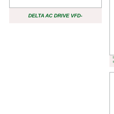
DELTA AC DRIVE VFD-
M/B/CP/V/CH/C//EL FR-F840/820 FR-
A840/A820S FR-D740/D720S
MITSUBISHI SIEMENS PARKER
INVERSOR DE FRECUENCIA
VARIABLE DEL CONTROLADOR DE
VELOCIDAD DE LA BOMBA AB