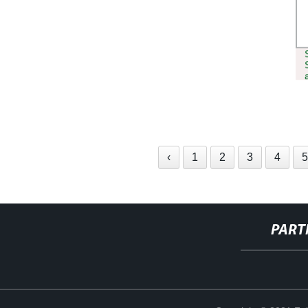
‹
1
2
3
4
PART