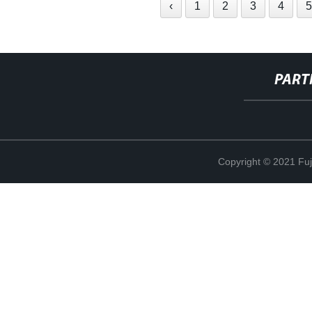
‹
1
2
3
4
PART
Copyright © 2021 Fuj