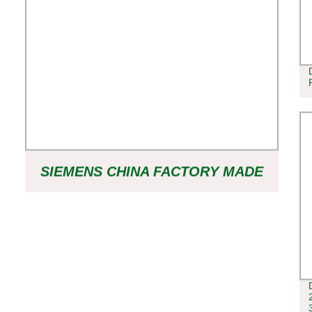
SIEMENS CHINA FACTORY MADE
AIR SWITCH AB ROCKWELL
HONEYWELL CIRCUITO NSX160N
TM80D 3P 3D MCB COMPACTO