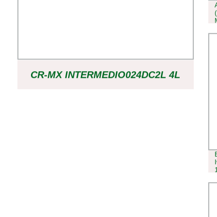
CR-MX INTERMEDIO024DC2L 4L
DOS O CUATRO GRUPOS CR-
MX230AC2 4L RELÉ
ELECTROMAGNÉTICO PARA ABB