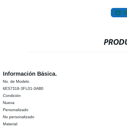
S
PRODU
Información Básica.
No. de Modelo.
6ES7318-3FL01-0AB0
Condición
Nueva
Personalizado
No personalizado
Material