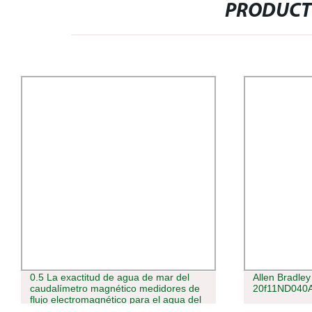
PRODUCT
0.5 La exactitud de agua de mar del
Allen Bradle
caudalímetro magnético medidores de
20f11ND040
flujo electromagnético para el agua del
grifo, aguas residuales, residuos de