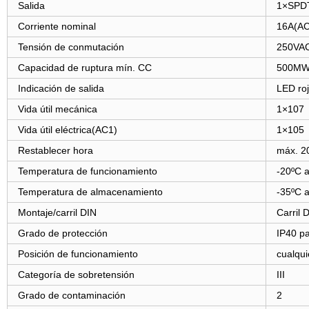
Salida
1×SPD
Corriente nominal
16A(AC
Tensión de conmutación
250VA
Capacidad de ruptura mín. CC
500M
Indicación de salida
LED ro
Vida útil mecánica
1×107
Vida útil eléctrica(AC1)
1×105
Restablecer hora
máx. 2
Temperatura de funcionamiento
-20ºC 
Temperatura de almacenamiento
-35ºC 
Montaje/carril DIN
Carril 
Grado de protección
IP40 pa
Posición de funcionamiento
cualqui
Categoría de sobretensión
III
Grado de contaminación
2