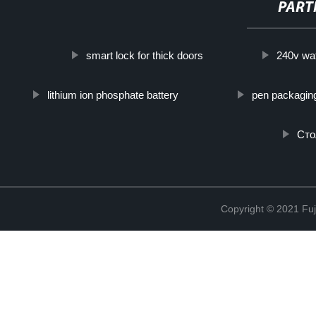
PART
smart lock for thick doors
240v wa
lithium ion phosphate battery
pen packagin
Сто
Copyright © 2021 Fuj