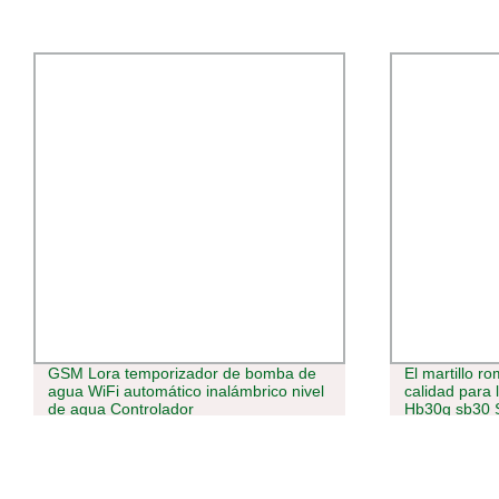
GSM Lora temporizador de bomba de
El martillo r
agua WiFi automático inalámbrico nivel
calidad para
de agua Controlador
Hb30g sb30 
SB60 SB70 S
SB151