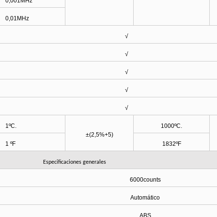
0,001MHz
0,01MHz
√
√
√
√
√
1ºC.
1000ºC.
±(2,5%+5
)
1 ºF
1832ºF
Especificaciones generales
6000counts
Automático
ABS