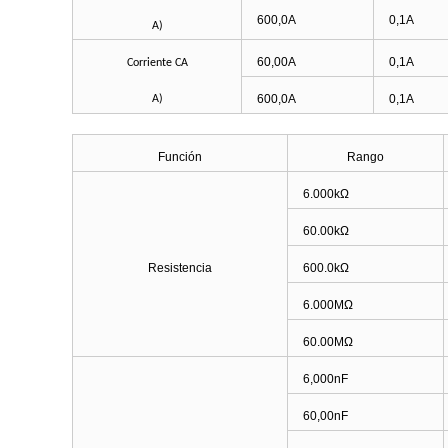
600,0A
0,1A
A)
60,00A
0,1A
Corriente CA
600,0A
0,1A
A)
Función
Rango
6.000kΩ
60.00kΩ
Resistencia
600.0kΩ
6.000MΩ
60.00MΩ
6,000nF
60,00nF