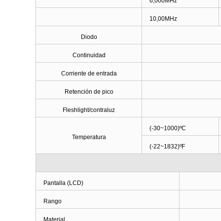
6,000MHz
10,00MHz
Diodo
Continuidad
Corriente de entrada
Retención de pico
Fleshlight/contraluz
(-30~1000)ºC
Temperatura
(-22~1832)ºF
Pantalla
(
LCD
)
Rango
Material