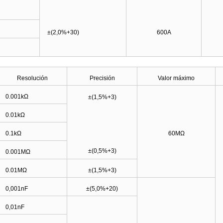
±(2,0%+30)
600A
Resolución
Precisión
Valor máximo
0.001kΩ
±
(1,5%+3)
0.01kΩ
0.1kΩ
60MΩ
±
(0,5%+3)
0.001MΩ
0.01MΩ
±(1,5%+3)
0,001nF
±(5,0%+20)
0,01nF