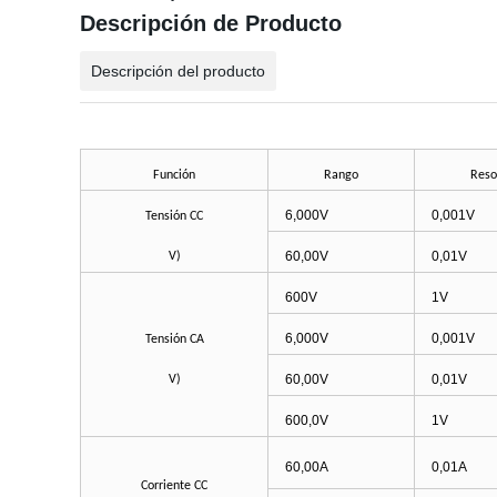
Descripción de Producto
Descripción del producto
Función
Rango
Reso
6,000V
0,001V
Tensión CC
60,00V
0,01V
V)
600V
1V
6,000V
0,001V
Tensión CA
60,00V
0,01V
V)
600,0V
1V
60,00A
0,01A
Corriente CC