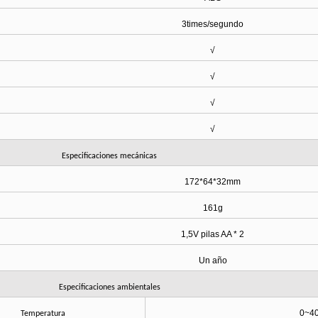
3times/segundo
√
√
√
√
Especificaciones mecánicas
172*64*32mm
161g
1,5V pilas AA
* 2
Un
año
Especificaciones ambientales
0~40
Temperatura