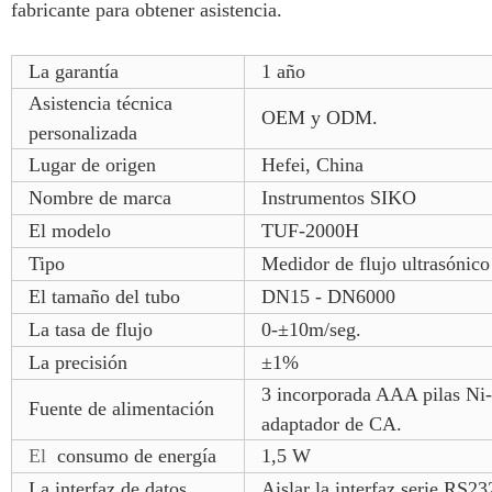
fabricante para obtener asistencia.
La garantía
1 año
Asistencia técnica
OEM y ODM.
personalizada
Lugar de origen
Hefei, China
Nombre de marca
Instrumentos SIKO
El modelo
TUF-2000H
Tipo
Medidor de flujo ultrasónic
El tamaño del tubo
DN15 - DN6000
La tasa de flujo
0-±10m/seg.
La precisión
±1%
3 incorporada AAA pilas Ni
Fuente de alimentación
adaptador de CA.
El
consumo de energía
1,5 W
La interfaz de datos
Aislar la interfaz serie RS23