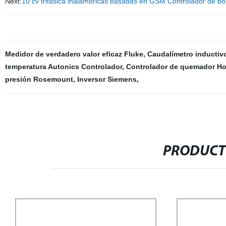
Next:
10 cv trifásica inalámbricas basadas en GSM Controlador de 
Medidor de verdadero valor eficaz Fluke
,
Caudalímetro inductiv
temperatura Autonics Controlador
,
Controlador de quemador Ho
presión Rosemount
,
Inversor Siemens
,
PRODUCT