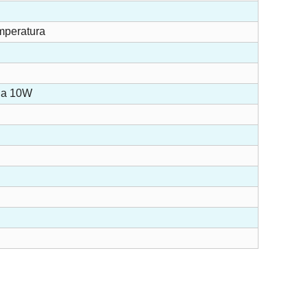
mperatura
ia 10W