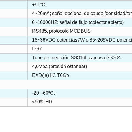
+/-1ºC.
4~20mA; señal opcional de caudal/densidad/te
0~10000HZ; señal de flujo (colector abierto)
RS485, protocolo MODBUS
18~36VDC potencia≤7W o 85~265VDC potenc
IP67
Tubo de medición SS316L carcasa:SS304
4,0Mpa (presión estándar)
EXD(ia) IIC T6Gb
-20~-60ºC.
≤90% HR