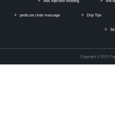
Abs Injection Molding
mill d
pedicure chair massage
Drip Tips
3d
Copyright © 2021 Fuj