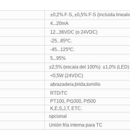
±0,2% F·S, ±0,5% F·S (incluida linealida
4...20mA
12...36VDC (o 24VDC)
-25...85ºC.
-45...125ºC.
5...95%
±2,5% (escala del 100%) ±1,0% (LED)
<0,5W (24VDC)
abrazadera,brida,tornillo
RTD/TC
PT100, Pt1000, Pt500
K,E,S,J,T, ETC.
opcional
Unión fría interna para TC