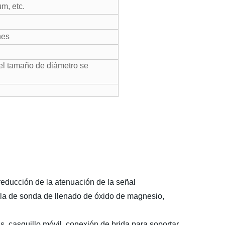
m, etc.
nes
 el tamaño de diámetro se
reducción de la atenuación de la señal
lla de sonda de llenado de óxido de magnesio,
s, casquillo móvil, conexión de brida para soportar