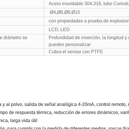
Acero inoxidable 304.316, tubo Corindu
Ø4,Ø6,Ø8,Ø10
con propiedades a prueba de explosio
LCD, LED
de diámetro se
Profundidad de inserción, la longitud y
pueden personalizar
Cubra el sensor con PTFE
 y al polvo, salida de señal analógica 4-20mA, control remoto, 
po de respuesta térmica, reducción de errores dinámicos, vari
ica, larga vida útil
n, para cumplir con la medida de diferentes medios, roscas fija