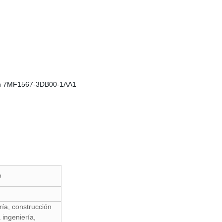
ión 7MF1567-3DB00-1AA1
o
ría, construcción
 ingeniería,