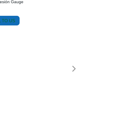
resión Gauge
 TO US