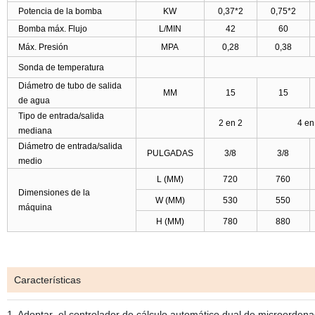
Potencia de la bomba
KW
0,37*2
0,75*2
Bomba máx. Flujo
L/MIN
42
60
Máx. Presión
MPA
0,28
0,38
Sonda de temperatura
Diámetro de tubo de salida
MM
15
15
de agua
Tipo de entrada/salida
2 en 2
4 en
mediana
Diámetro de entrada/salida
PULGADAS
3/8
3/8
medio
L (MM)
720
760
Dimensiones de la
W (MM)
530
550
máquina
H (MM)
780
880
Características
1.
Adoptar
el controlador de cálculo automático dual de microordenad