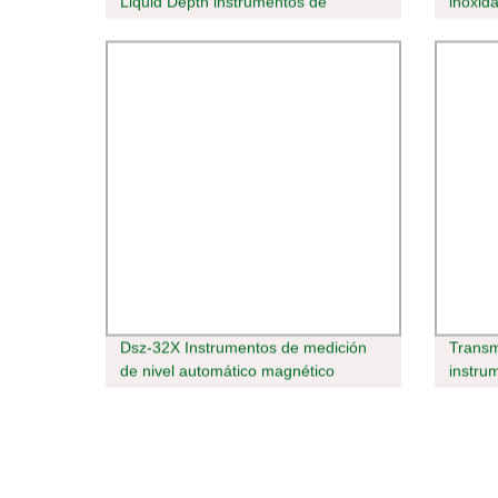
Liquid Depth instrumentos de
inoxida
medición de nivel y. Sensor de nivel
flotac
de agua
medici
Dsz-32X Instrumentos de medición
Transm
de nivel automático magnético
instru
Transm