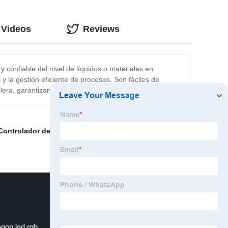
 Videos
Reviews
 confiable del nivel de líquidos o materiales en
y la gestión eficiente de procesos. Son fáciles de
olera, garantizan un monitoreo preciso y seguro del nivel.
Controlador de temperatura Honeywell
,
Transmisor de
gon led rgb
flower and pot