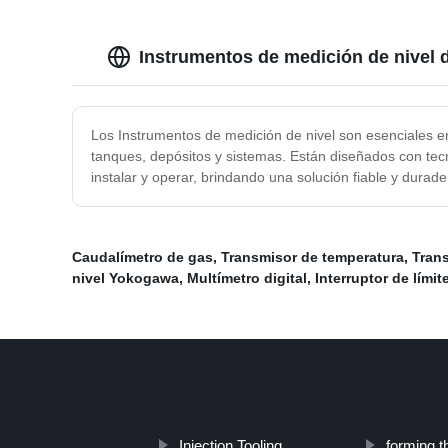
Instrumentos de medición de nivel d
Los Instrumentos de medición de nivel son esenciales en 
tanques, depósitos y sistemas. Están diseñados con tecno
instalar y operar, brindando una solución fiable y durade
Caudalímetro de gas
,
Transmisor de temperatura
,
Tran
nivel Yokogawa
,
Multímetro digital
,
Interruptor de límit
Injection Tooling
forming th