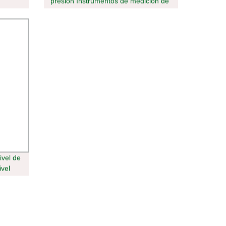
presión Instrumentos de medición de
nivel
ivel de
ivel
e nivel
de