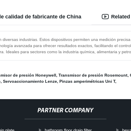
e calidad de fabricante de China
Related
diversas industrias. Estos dispositivos permiten una medición precisa y
logía avanzada para ofrecer resultados exactos, facilitando el control 
ra. Ideales para sectores como la industria química, alimentaria y petr
smisor de presión Honeywell
,
Transmisor de presión Rosemount
,
e
,
Servoaccionamiento Lenze
,
Pinzas amperimétricas Uni T
,
PARTNER COMPANY
in plate
bathroom floor drain filter
hexa