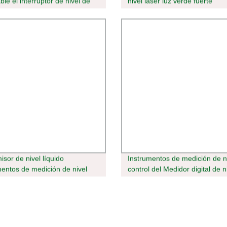
ble el interruptor de nivel de
nivel láser luz verde fuerte
ión de instrumentos de
ón de nivel
isor de nivel líquido
Instrumentos de medición de n
mentos de medición de nivel
control del Medidor digital de n
isor sumergible PCM266
automático Ultrasonic Sensor d
de líquido transmisor de nivel 
depósito de RS485.