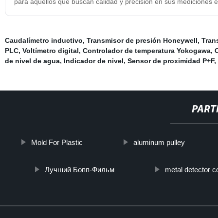
para aquellos que buscan calidad y precisión en sus mediciones el
Caudalímetro inductivo
,
Transmisor de presión Honeywell
,
Tran
PLC
,
Voltímetro digital
,
Controlador de temperatura Yokogawa
,
C
de nivel de agua
,
Indicador de nivel
,
Sensor de proximidad P+F
,
PART
Mold For Plastic
aluminum pulley
Лучший Бопп-Фильм
metal detector c