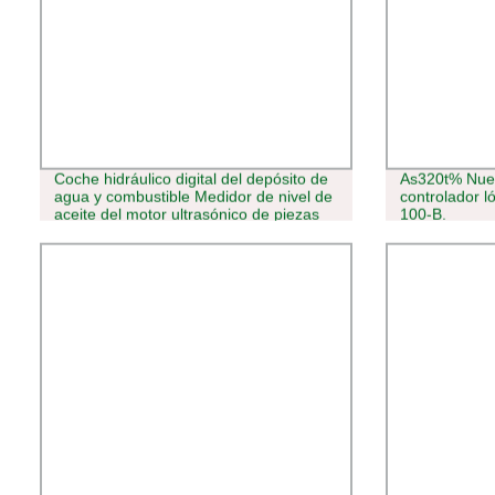
Coche hidráulico digital del depósito de
As320t% Nuev
agua y combustible Medidor de nivel de
controlador l
aceite del motor ultrasónico de piezas
100-B.
de automóviles de más de 150%del
sensor de carga fs