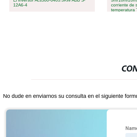
El inversor Acs380-0405.5KW ABB S-
5m/10m/20m
12A6-4
corriente de 
temperatura 
Para la venta
CON
No dude en enviarnos su consulta en el siguiente form