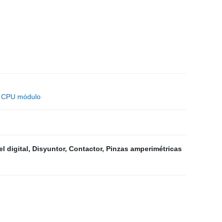
LC CPU módulo
l digital
,
Disyuntor
,
Contactor
,
Pinzas amperimétricas