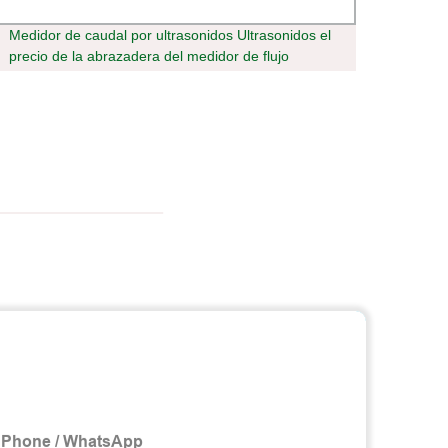
Medidor de caudal por ultrasonidos Ultrasonidos el
INVE
precio de la abrazadera del medidor de flujo
1500W
subacuático medidor de flujo ultrasónico
sinuso