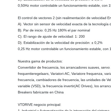
0,50Hz motor controlable un funcionamiento estable, con 
El control de vectores 2 (sin realimentación de velocidad E
A). Vector sin sensor de velocidad exacta de la tecnología 
B). Par de inicio: 0,25 Hz 180% el par nominal
C). El rango de ajuste de velocidad: 1: 200
D). Estabilización de la velocidad de precisión: ± 0,2%
0,25 Hz motor controlable un funcionamiento estable, con 
Nuestra gama de productos:
Convertidor de frecuencia, los arrancadores suaves, serv
frequentieregelaars, Variatori-AC, Variatore frequenza, va
frecuencia, cambiadores de frecuencia, las unidades de Ve
variable (VSD), la frecuencia invertir(AC Drives), los arran
Breakers fabricante en China
VTDRIVE negocio principal:
1, Industrial y Automatización de la integración del sistema.