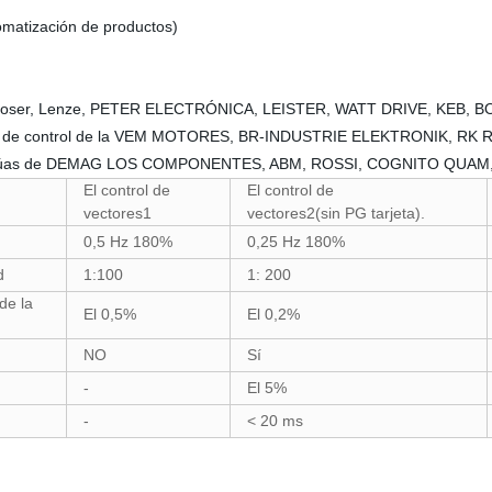
tomatización de productos)
s, coser, Lenze, PETER ELECTRÓNICA, LEISTER, WATT DRIVE, KEB, BO
e control de la VEM MOTORES, BR-INDUSTRIE ELEKTRONIK, RK RO
grúas de DEMAG LOS COMPONENTES, ABM, ROSSI, COGNITO QUAM, G
El control de
El control de
vectores1
vectores2(sin PG tarjeta).
0,5 Hz 180%
0,25 Hz 180%
ad
1:100
1: 200
de la
El 0,5%
El 0,2%
NO
Sí
-
El 5%
-
< 20 ms