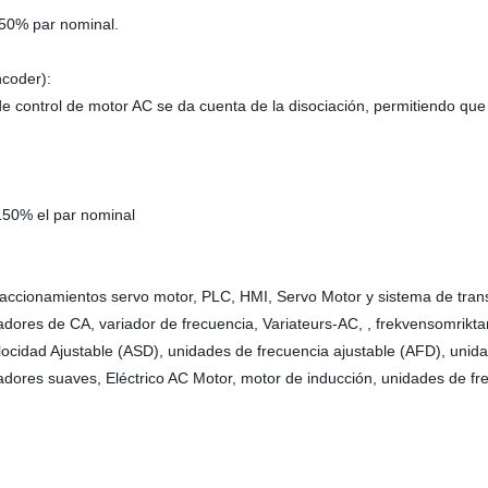
150% par nominal.
ncoder):
de control de motor AC se da cuenta de la disociación, permitiendo que 
150% el par nominal
o accionamientos servo motor, PLC, HMI, Servo Motor y sistema de tra
riadores de CA, variador de frecuencia, Variateurs-AC, , frekvensomrik
locidad Ajustable (ASD), unidades de frecuencia ajustable (AFD), unid
cadores suaves, Eléctrico AC Motor, motor de inducción, unidades de fren