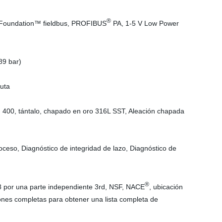
®
 Foundation™ fieldbus, PROFIBUS
PA, 1-5 V Low Power
89 bar)
luta
n 400, tántalo, chapado en oro 316L SST, Aleación chapada
oceso, Diagnóstico de integridad de lazo, Diagnóstico de
®
08 por una parte independiente 3rd, NSF, NACE
, ubicación
iones completas para obtener una lista completa de