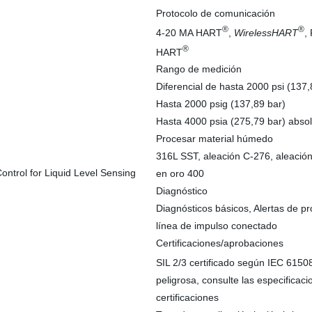
Protocolo de comunicación
®
®
4-20 MA HART
,
WirelessHART
,
®
HART
Rango de medición
Diferencial de hasta 2000 psi (137,
Hasta 2000 psig (137,89 bar)
Hasta 4000 psia (275,79 bar) abso
Procesar material húmedo
316L SST, aleación C-276, aleació
en oro 400
Diagnóstico
Diagnósticos básicos, Alertas de pr
línea de impulso conectado
Certificaciones/aprobaciones
SIL 2/3 certificado según IEC 615
peligrosa, consulte las especificac
certificaciones