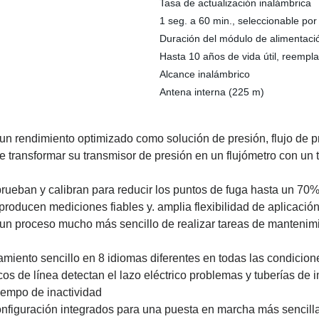
Tasa de actualización inalámbrica
1 seg. a 60 min., seleccionable por
Duración del módulo de alimentaci
Hasta 10 años de vida útil, reemplaz
Alcance inalámbrico
Antena interna (225 m)
 rendimiento optimizado como solución de presión, flujo de pres
te transformar su transmisor de presión en un flujómetro con un 
prueban y calibran para reducir los puntos de fuga hasta un 70% y
roducen mediciones fiables y. amplia flexibilidad de aplicació
n proceso mucho más sencillo de realizar tareas de mantenimie
namiento sencillo en 8 idiomas diferentes en todas las condicio
os de línea detectan el lazo eléctrico problemas y tuberías de 
tiempo de inactividad
onfiguración integrados para una puesta en marcha más sencill