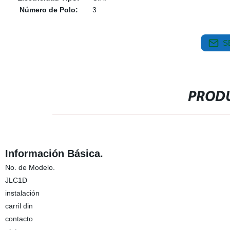
Número de Polo:
3
S
PRODU
Información Básica.
No. de Modelo.
JLC1D
instalación
carril din
contacto