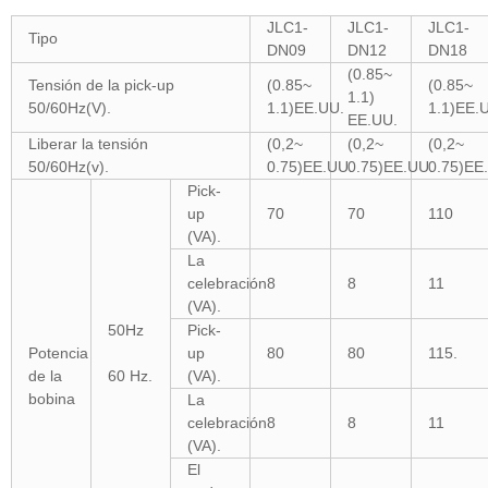
JLC1-
JLC1-
JLC1-
Tipo
DN09
DN12
DN18
(0.85~
Tensión de la pick-up
(0.85~
(0.85~
1.1)
50/60Hz(V).
1.1)EE.UU.
1.1)EE.
EE.UU.
Liberar la tensión
(0,2~
(0,2~
(0,2~
50/60Hz(v).
0.75)EE.UU.
0.75)EE.UU.
0.75)EE
Pick-
up
70
70
110
(VA).
La
celebración
8
8
11
(VA).
50Hz
Pick-
Potencia
up
80
80
115.
de la
60 Hz.
(VA).
bobina
La
celebración
8
8
11
(VA).
El