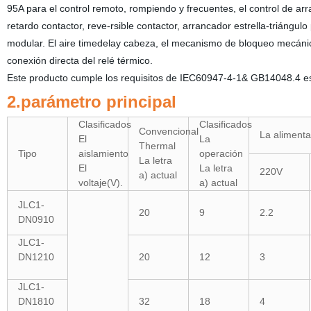
95A para el control remoto, rompiendo y frecuentes, el control de a
retardo contactor, reve-rsible contactor, arrancador estrella-triángul
modular. El aire timedelay cabeza, el mecanismo de bloqueo mecáni
conexión directa del relé térmico.
Este producto cumple los requisitos de IEC60947-4-1& GB14048.4 e
2.parámetro principal
Clasificados
Clasificados
Convencional
La alimenta
El
La
Thermal
Tipo
aislamiento
operación
La letra
El
La letra
220V
a) actual
voltaje(V).
a) actual
JLC1-
20
9
2.2
DN0910
JLC1-
DN1210
20
12
3
JLC1-
DN1810
32
18
4