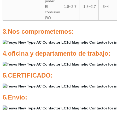
poder
El
1.8~2.7
1.8~2.7
3~4
consumo
(W)
3.Nos comprometemos:
4.oficina y departamento de trabajo:
5.CERTIFICADO:
6.Envío: