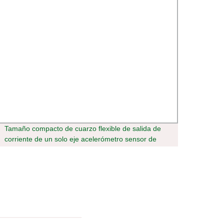
Tamaño compacto de cuarzo flexible de salida de
Contr
corriente de un solo eje acelerómetro sensor de
N20dt
vibración de cuarzo