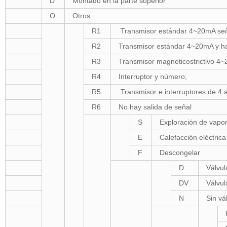
D
Montado en la parte superior
O
Otros
R1
Transmisor estándar 4~20mA señ
R2
Transmisor estándar 4~20mA y h
R3
Transmisor magneticostrictivo 4~
R4
Interruptor y número;
R5
Transmisor e interruptores de 4
R6
No hay salida de señal
S
Exploración de vapo
E
Calefacción eléctrica
F
Descongelar
D
Válvul
DV
Válvul
N
Sin vá