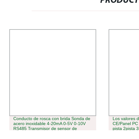
PRODUCT
Conducto de rosca con brida Sonda de
Los valores 
acero inoxidable 4-20mA 0-5V 0-10V
CE/Panel PC 
RS485 Transmisor de sensor de
pista 2pista 3
temperatura y humedad relativa
Pulsador 16A
Modbus-RTU para el entorno del
la luz de la e