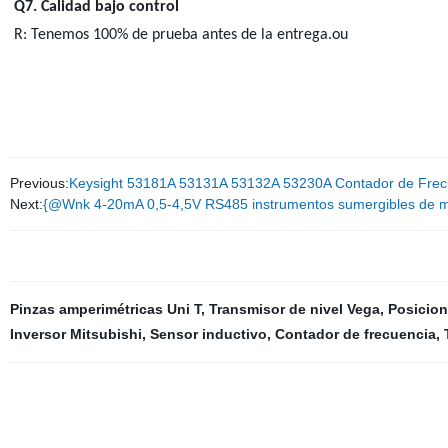
Q7. Calidad bajo control
R: Tenemos 100% de prueba antes de la entrega.ou
Previous:
Keysight 53181A 53131A 53132A 53230A Contador de Frecu
Next:
{@Wnk 4-20mA 0,5-4,5V RS485 instrumentos sumergibles de med
Pinzas amperimétricas Uni T
,
Transmisor de nivel Vega
,
Posicion
Inversor Mitsubishi
,
Sensor inductivo
,
Contador de frecuencia
,