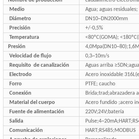
Nombre de producción
caudalímetro electrom
Medio
Agua; aguas residuales; 
Diámetro
DN10~DN2000mm
Precisión
+/-0,5%
Temperatura
<80ºC(GOMA); <180ºC(
Presión
4,0Mpa(DN10~80);1,6M
Velocidad de flujo
0,3~10m/s
Requisito de canalización
Aguas arriba ≥5DN;agu
Electrodo
Acero inoxidable 316L(e
Forro
PTFE; caucho
Conexión
Brida;trad;abrazadera a
Material del cuerpo
Acero fundido ;acero i
Fuente de alimentación
220V;24V;batería
Salida
Pulse;4~20mA;HART;R
Comunicación
HART;RS485;MODBUS