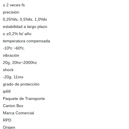
≤ 2 veces fs
precisión
0,25%fs, 0,5%fs, 1,0%fs
estabilidad a largo plazo
≤ ±0,2% fs/ año
temperatura compensada
-10ºc ~60ºc.
vibración
20g, 20hz~2000hz
shock
-20g, 11ms
grado de protección
ip68
Paquete de Transporte
Carton Box
Marca Comercial
RPD
Origen