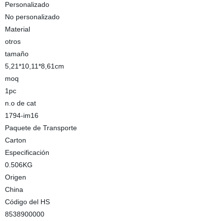
Personalizado
No personalizado
Material
otros
tamaño
5,21*10,11*8,61cm
moq
1pc
n.o de cat
1794-im16
Paquete de Transporte
Carton
Especificación
0.506KG
Origen
China
Código del HS
8538900000