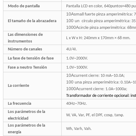
Modo de pantalla
Pantalla LCD en color, 640puntos×480 p
10Asmall
fuerte
pinza amperimétrica
: 
100 un
El tamaño de la abrazadera
círculo pinza amperimétrica
: 3
1000Acircle
pinza amperimétrica
: 68m
Las dimensiones de
L
x
W
x
H: 240mm
x
170mm
×
68 mm.
instrumentos
Número de canales
4U/4I.
La fase de tensión de fase
1.0V
~
2000V.
Fase a neutro Tensión
1.0V
~
1000V.
10Acurrent
cierre: 10 mA
~
10.0A;
100 una
pinza amperimétrica: 0.10A
~
1
La corriente
1000Acurrent
cierre: 1.0A
~
1000a;
Transformador de corriente opcional: in
La frecuencia
40Hz
~
70Hz.
Los parámetros de la
W, VA, Var, PF, el DPF, cosφ, tanφ.
electricidad
Los parámetros de la
Wh, Varh, Vah.
energía