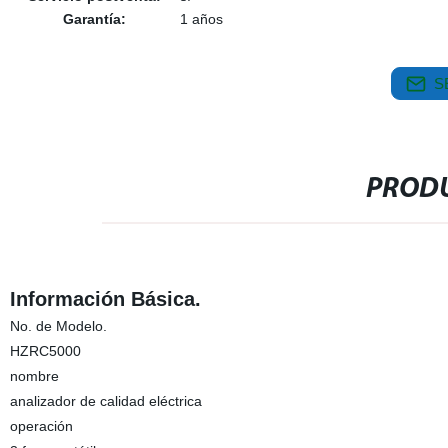
Garantía:
1 años
S
PRODU
Información Básica.
No. de Modelo.
HZRC5000
nombre
analizador de calidad eléctrica
operación