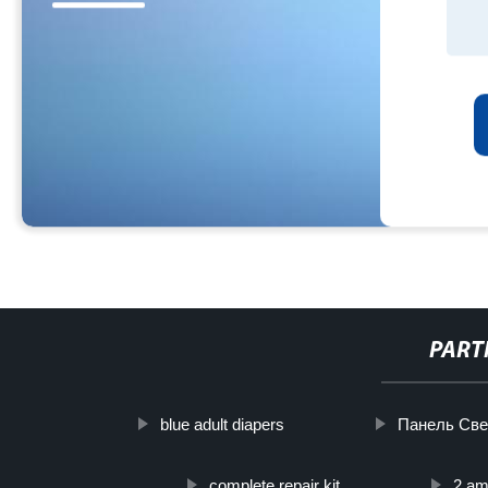
PART
blue adult diapers
Панель Све
complete repair kit
2 am