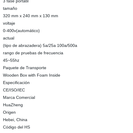
3 fase portátil
tamaño
320 mm x 240 mm x 130 mm
voltaje
0-400v(automático)
actual
(tipo de abrazadera) 5a/25a 100a/500a
rango de pruebas de frecuencia
45~55hz
Paquete de Transporte
Wooden Box with Foam Inside
Especificación
CE/ISO/IEC
Marca Comercial
HuaZheng
Origen
Hebei, China
Código del HS