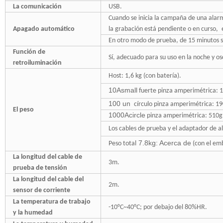
La comunicación
USB.
Cuando se inicia la campaña de una alar
Apagado automático
la grabación está pendiente o en curso
,
e
En otro modo de prueba, de 15 minutos s
Función de
Sí, adecuado para su uso en la noche y os
retroiluminación
Host: 1,6 kg (con batería).
10Asmall
fuerte
pinza amperimétrica
: 
100 un
círculo pinza amperimétrica
: 19
El peso
1000Acircle
pinza amperimétrica
: 510g
Los cables de prueba y el adaptador de a
7.8kg: Acerca de
Peso total
(con el emb
La longitud del cable de
3m.
prueba de tensión
La longitud del cable del
2m.
sensor de corriente
La temperatura de trabajo
-10°C~40°C; por debajo del 80%HR.
y la humedad