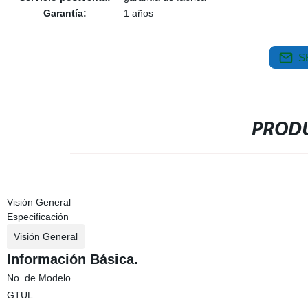
Garantía:
1 años
S
PRODU
Visión General
Especificación
Visión General
Información Básica.
No. de Modelo.
GTUL