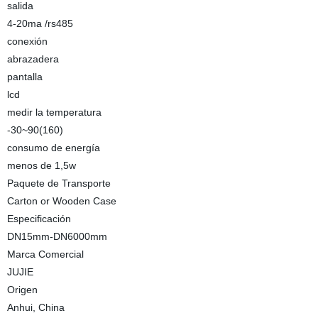
salida
4-20ma /rs485
conexión
abrazadera
pantalla
lcd
medir la temperatura
-30~90(160)
consumo de energía
menos de 1,5w
Paquete de Transporte
Carton or Wooden Case
Especificación
DN15mm-DN6000mm
Marca Comercial
JUJIE
Origen
Anhui, China