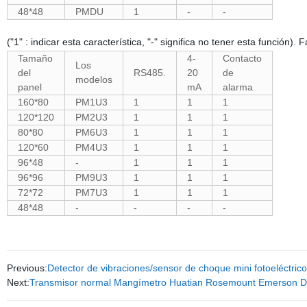
48*48
PMDU
1
-
-
("1" : indicar esta característica, "-" significa no tener esta función)
Tamaño
4-
Contacto
Los
del
RS485.
20
de
modelos
panel
mA
alarma
160*80
PM1U3
1
1
1
120*120
PM2U3
1
1
1
80*80
PM6U3
1
1
1
120*60
PM4U3
1
1
1
96*48
-
1
1
1
96*96
PM9U3
1
1
1
72*72
PM7U3
1
1
1
48*48
-
-
-
-
Previous:
Detector de vibraciones/sensor de choque mini fotoeléctric
Next:
Transmisor normal Mangímetro Huatian Rosemount Emerson Dist