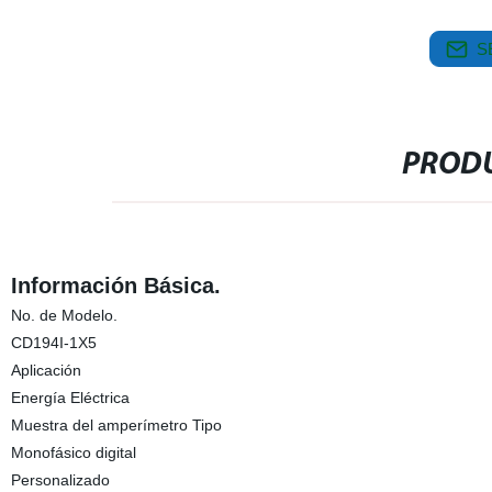
S
PRODU
Información Básica.
No. de Modelo.
CD194I-1X5
Aplicación
Energía Eléctrica
Muestra del amperímetro Tipo
Monofásico digital
Personalizado