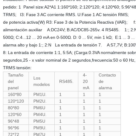
pedido: 1 Panel size:A2*A1 1:160*160; 2:120*120; 4:120*60; 5:96*48;
TRMS; I3: Fase 3 AC corriente RMS. U:Fase 1 AC tensión RMS; U3: 
de potencia activa(W) R3: Fase 3 de la Potencia Reactiva (VAR); f:L
alimentación auxiliar A:DC24V; B:AC/DC85-265v. 4 RS485. 1:; 2:N 5
500Ω; C:4...12 ... 20 mA en 0-500Ω. D: 0 ... 5V, min 1 kΩ; E:1 ... 3 ...
alarma alto y bajo 1:; 2:N La entrada de tensión 7. A:57,7V; B:100V
8: La entrada de corriente 1:1, 5:5A; (Carga:0.3VA normalmente sobr
segundos,25 - x valor nominal de 2 segundos,frecuencia:50 o 60 Hz,
TRMS tensión:
Tamaño
4-
Contacto
Los
del
RS485.
20
de
modelos
panel
mA
alarma
160*80
PM1U.
1
1
1
120*120
PM2U.
1
1
1
80*80
PM6U
1
1
1
120*60
PM4U.
1
1
1
96*48
PM5U
1
1
1
96*96
PM9U.
1
1
1
72*72
PM7U
1
1
1