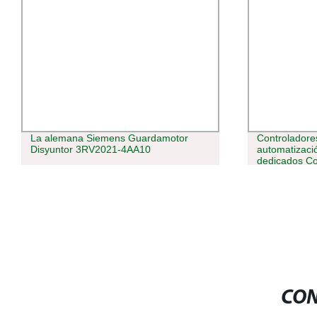
La alemana Siemens Guardamotor
Controladore
Disyuntor 3RV2021-4AA10
automatizaci
dedicados Con
EtherCAT PL
CON