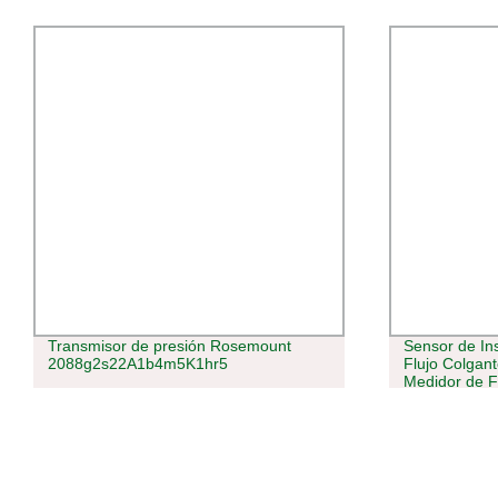
Transmisor de presión Rosemount
Sensor de In
2088g2s22A1b4m5K1hr5
Flujo Colgan
Medidor de Fl