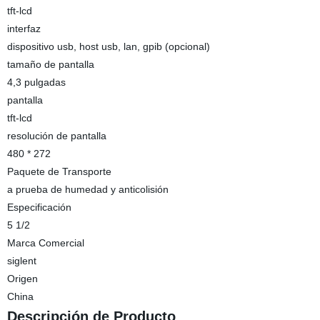
tft-lcd
interfaz
dispositivo usb, host usb, lan, gpib (opcional)
tamaño de pantalla
4,3 pulgadas
pantalla
tft-lcd
resolución de pantalla
480 * 272
Paquete de Transporte
a prueba de humedad y anticolisión
Especificación
5 1/2
Marca Comercial
siglent
Origen
China
Descripción de Producto