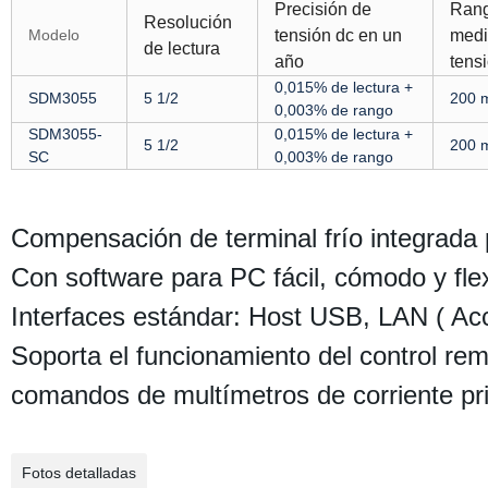
Precisión de
Rang
Resolución
Modelo
tensión dc en un
medi
de lectura
año
tens
0,015% de lectura +
SDM3055
5 1/2
200 
0,003% de rango
SDM3055-
0,015% de lectura +
5 1/2
200 
SC
0,003% de rango
Compensación de terminal frío integrada
Con software para PC fácil, cómodo y fl
Interfaces estándar: Host USB, LAN ( A
Soporta el funcionamiento del control r
comandos de multímetros de corriente pri
Fotos detalladas