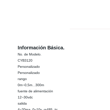
Información Básica.
No. de Modelo.
CYB3120
Personalizado
Personalizado
rango
0m~0,5m...300m
fuente de alimentación
12~30vdc
salida
4~20ma, 0~10v, rs485, iic