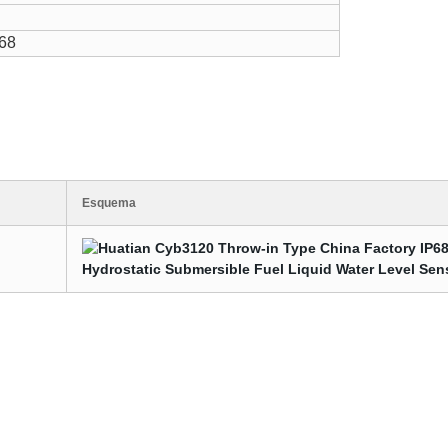
P68
Esquema