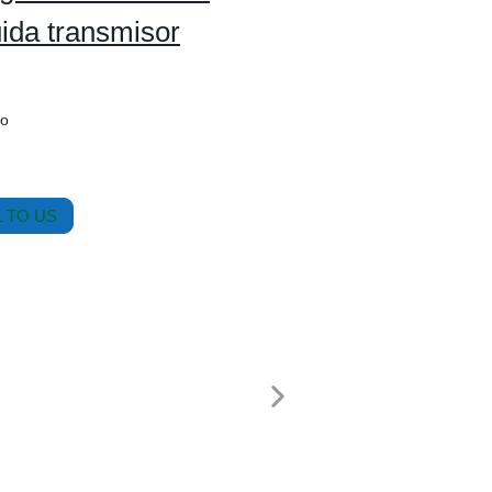
uida transmisor
po
 TO US