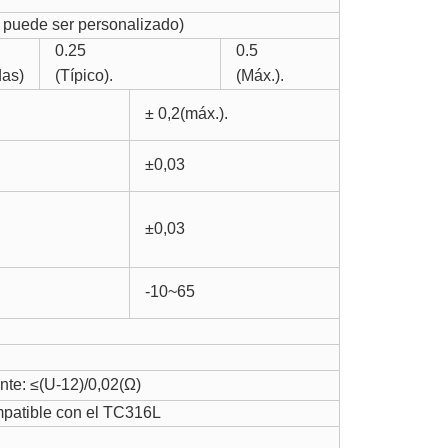
 puede ser personalizado)
0.25
0.5
das)
(Típico).
(Máx.).
± 0,2(máx.).
±0,03
±0,03
-10~65
ente: ≤(U-12)/0,02(Ω)
mpatible con el TC316L