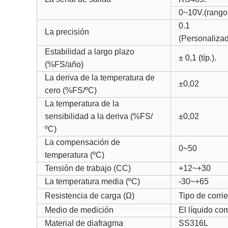
0~10V.(rango
0.1
La precisión
(Personaliza
Estabilidad a largo plazo
± 0,1 (típ.).
(%FS/año)
La deriva de la temperatura de
±0,02
cero (%FS/
ºC
)
La temperatura de la
sensibilidad a la deriva (%FS/
±0,02
ºC
)
La compensación de
0~50
temperatura (
ºC
)
Tensión de trabajo (CC)
+12
~
+30
La temperatura media (
ºC
)
-30
~
+65
Resistencia de carga (Ω)
Tipo de corri
Medio de medición
El líquido co
Material de diafragma
SS316L