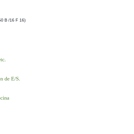
tc.
n de E/S.
ocina