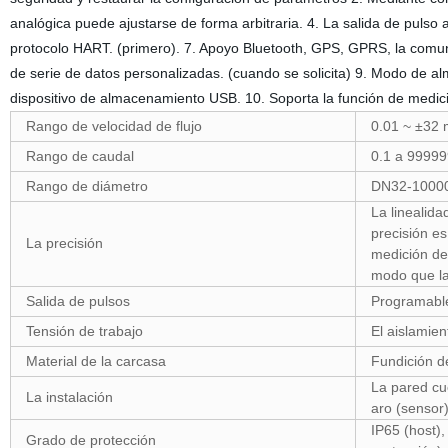
analógica puede ajustarse de forma arbitraria. 4. La salida de pulso 
protocolo HART. (primero). 7. Apoyo Bluetooth, GPS, GPRS, la comun
de serie de datos personalizadas. (cuando se solicita) 9. Modo de
dispositivo de almacenamiento USB. 10. Soporta la función de medic
Rango de velocidad de flujo
0.01 ~ ±32 
Rango de caudal
0.1 a 99999
Rango de diámetro
DN32-10000
La linealida
precisión es
La precisión
medición de 
modo que la
Salida de pulsos
Programable
Tensión de trabajo
El aislamie
Material de la carcasa
Fundición de
La pared cue
La instalación
aro (sensor)
IP65 (host),
Grado de protección