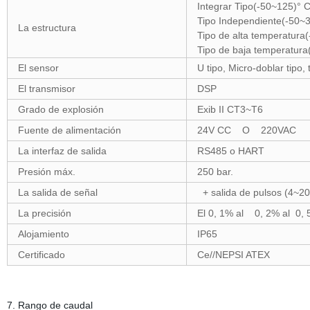
Integrar Ti
Tipo Independiente(-50~3
La estructura
Tipo de alta
Tipo de baja tempera
El sensor
U tipo, Micro-doblar tipo, 
El transmisor
DSP
Grado de explosión
Exib II CT3~T6
Fuente de alimentación
24V CC O 220VAC
La interfaz de salida
RS485 o HART
Presión máx.
250 bar.
La salida de señal
+ salida de pulsos (4~2
La precisión
El 0, 1% al 0, 2% al 0,
Alojamiento
IP65
Certificado
Ce//NEPSI ATEX
7. Rango de caudal