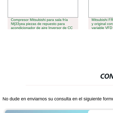
Mitsubishi FR-F840-00126-2-60 Nuevo
Kit de contr
y original controlador de frecuencia
PLC de fábri
variable VFD inversor
Producción d
Siemens Sys
CON
No dude en enviarnos su consulta en el siguiente form