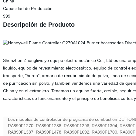
China
Capacidad de Producción
999
Descripción de Producto
Shenzhen Zhongliweiye equipo electromecánico Co., Ltd es una empres
líquido, equipo de revestimiento electrostático, equipo de control ele
transporte, "horno", armario de recubrimiento de polvo, línea de seca
de purificación sin polvo, y también vendemos una variedad de quem
China y en el extranjero. Tenemos un equipo fuerte, creíble, seguir c
características de funcionamiento y el principio de beneficios cortos 
Los modelos de controlador de programa de combustión DE HONE
RA890F1270, RA890F1288, RA890F1296, RA890F1304, RA890F
RA890F1387, RA890F1478, RA890F1692, RA890F1700, RA890F