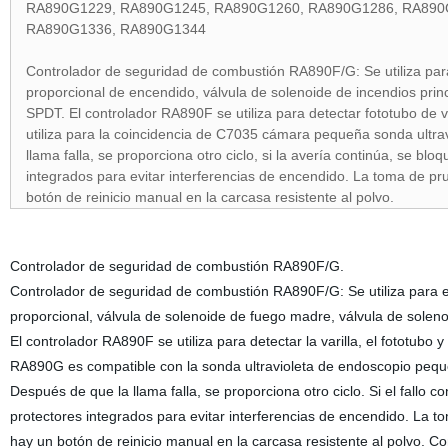
RA890G1229, RA890G1245, RA890G1260, RA890G1286, RA890
RA890G1336, RA890G1344
Controlador de seguridad de combustión RA890F/G: Se utiliza para
proporcional de encendido, válvula de solenoide de incendios princ
SPDT. El controlador RA890F se utiliza para detectar fototubo de v
utiliza para la coincidencia de C7035 cámara pequeña sonda ultra
llama falla, se proporciona otro ciclo, si la avería continúa, se 
integrados para evitar interferencias de encendido. La toma de pr
botón de reinicio manual en la carcasa resistente al polvo.
Controlador de seguridad de combustión RA890F/G.
Controlador de seguridad de combustión RA890F/G: Se utiliza para e
proporcional, válvula de solenoide de fuego madre, válvula de solen
El controlador RA890F se utiliza para detectar la varilla, el fototubo 
RA890G es compatible con la sonda ultravioleta de endoscopio peq
Después de que la llama falla, se proporciona otro ciclo. Si el fall
protectores integrados para evitar interferencias de encendido. La t
hay un botón de reinicio manual en la carcasa resistente al polvo.