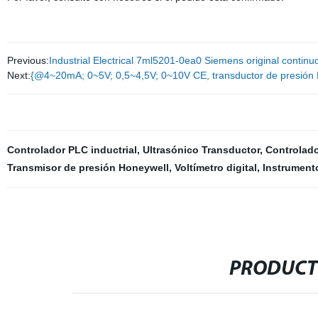
Previous:
Industrial Electrical 7ml5201-0ea0 Siemens original continu
Next:
{@4~20mA; 0~5V; 0,5~4,5V; 0~10V CE, transductor de presión 
Controlador PLC inductrial
,
Ultrasónico Transductor
,
Controlado
Transmisor de presión Honeywell
,
Voltímetro digital
,
Instrument
PRODUCT