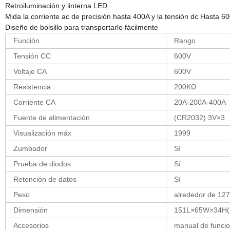
Retroiluminación y linterna LED
Mida la corriente ac de precisión hasta 400A y la tensión dc Hasta 6
Diseño de bolsillo para transportarlo fácilmente
Función
Rango
Tensión CC
600V
Voltaje CA
600V
Resistencia
200KΩ
Corriente CA
20A-200A-400A
Fuente de alimentación
(CR2032) 3V×3
Visualización máx
1999
Zumbador
Sí
Prueba de diodos
Sí
Retención de datos
Sí
Peso
alrededor de 12
Dimensión
151L×65W×34H
Accesorios
manual de funcio