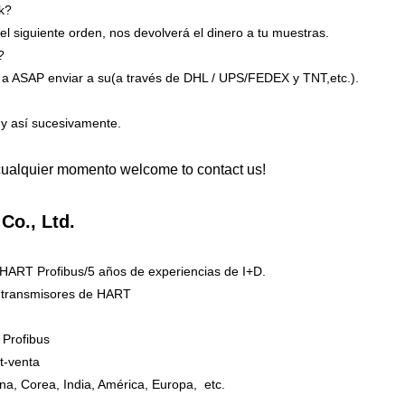
 ok?
l siguiente orden, nos devolverá el dinero a tu muestras.
?
 a ASAP enviar a su(a través de DHL / UPS/FEDEX y TNT,etc.).
,y así sucesivamente.
ualquier momento welcome to contact us!
 Co., Ltd.
 HART Profibus/5 años de experiencias de I+D.
os transmisores de HART
de Profibus
ost-venta
ina, Corea, India, América, Europa, etc.