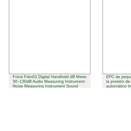
Fnirsi Fdm01 Digital Handheld dB Meter
EPC de pequ
30~130dB Audio Measuring Instrument
la presión d
Noise Measuring Instrument Sound
automático In
Level Meter
electrónico el