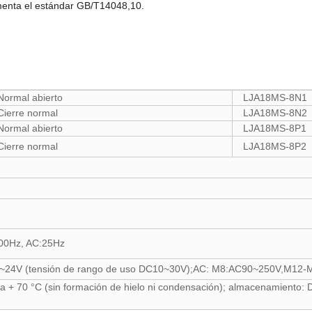
ementa el estándar GB/T14048,10.
Normal abierto
LJA18MS-8N1
Cierre normal
LJA18MS-8N2
Normal abierto
LJA18MS-8P1
Cierre normal
LJA18MS-8P2
200Hz, AC:25Hz
12~24V (tensión de rango de uso DC10~30V);AC: M8:AC90~250V,M12
a + 70 °C (sin formación de hielo ni condensación); almacenamiento: D