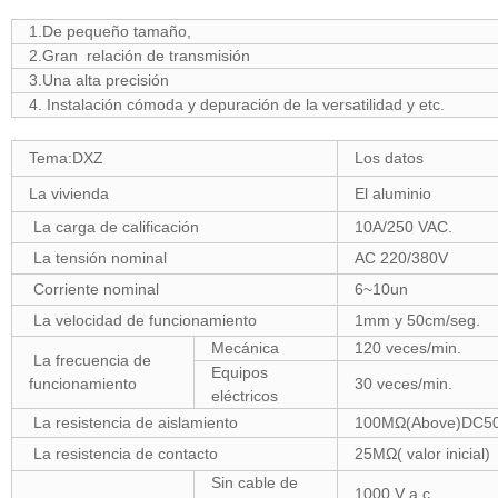
1.De pequeño tamaño,
2.Gran relación de transmisión
3.Una alta precisión
4. Instalación cómoda y depuración de la versatilidad y etc.
Tema:DXZ
Los datos
La vivienda
El aluminio
La carga de calificación
10A/250 VAC.
La tensión nominal
AC 220/380V
Corriente nominal
6~10un
La velocidad de funcionamiento
1mm y 50cm/seg.
Mecánica
120 veces/min.
La frecuencia de
Equipos
funcionamiento
30 veces/min.
eléctricos
La resistencia de aislamiento
100MΩ(Above)DC5
La resistencia de contacto
25MΩ( valor inicial)
Sin cable de
1000 V a.c.