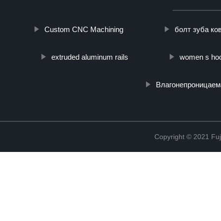
Custom CNC Machining
болт зуба ко
extruded aluminum rails
women s ho
Влагонепроницаем
Copyright © 2021 Fuj