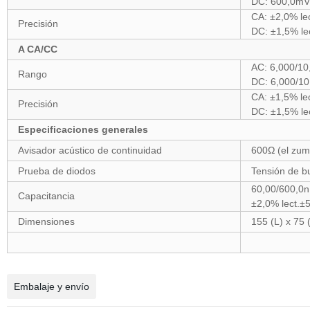
DC: 600,0mV
CA: ±2,0% lec
Precisión
DC: ±1,5% le
A CA/CC
AC: 6,000/10
Rango
DC: 6,000/10
CA: ±1,5% lec
Precisión
DC: ±1,5% le
Especificaciones generales
Avisador acústico de continuidad
600Ω (el zum
Prueba de diodos
Tensión de bu
60,00/600,0n
Capacitancia
±2,0% lect.±
Dimensiones
155 (L) x 75 
Embalaje y envío