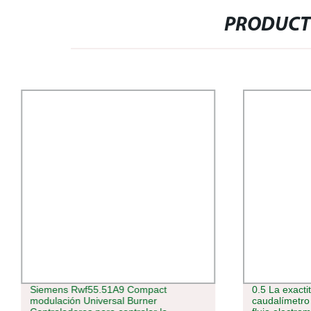
PRODUCT
Siemens Rwf55.51A9 Compact
0.5 La exact
modulación Universal Burner
caudalímetro