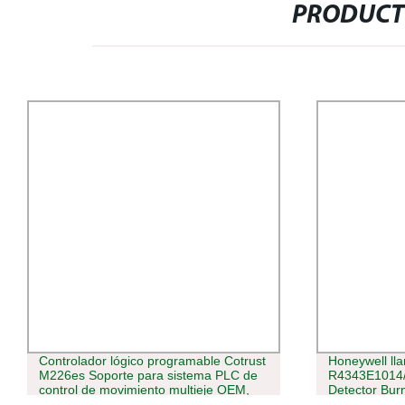
PRODUCT
Controlador lógico programable Cotrust
Honeywell ll
M226es Soporte para sistema PLC de
R4343E1014/
control de movimiento multieje OEM,
Detector Bur
electrotécnica, controlador PLC,
directamente